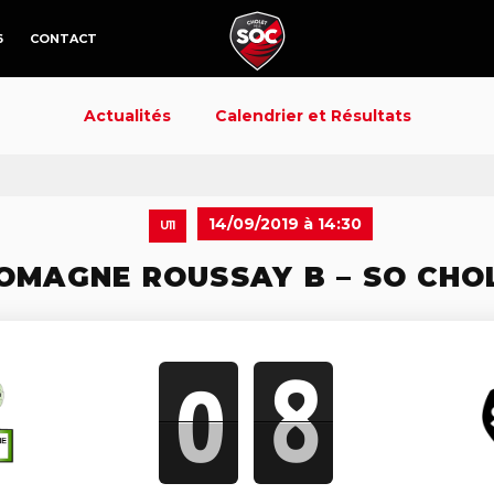
6
CONTACT
Actualités
Calendrier et Résultats
14/09/2019 à 14:30
U11
OMAGNE ROUSSAY B – SO CHO
0
8