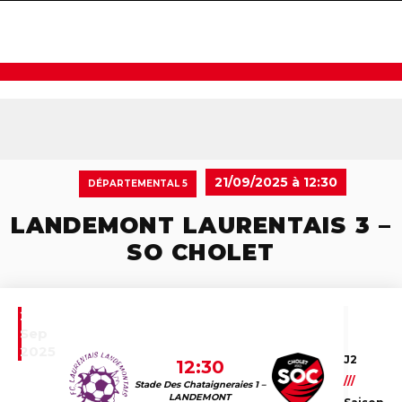
navigat
21/09/2025 à 12:30
DÉPARTEMENTAL 5
LANDEMONT LAURENTAIS 3 –
SO CHOLET
21
Sep
2025
J2
12:30
///
Stade Des Chataigneraies 1 –
LANDEMONT