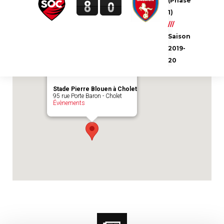
(Phase
8
0
Emplacement du match :
Stade Pierre
1)
Blouen à Cholet
///
Saison
2019-
20
Stade Pierre Blouen à Cholet
95 rue Porte Baron - Cholet
Évènements