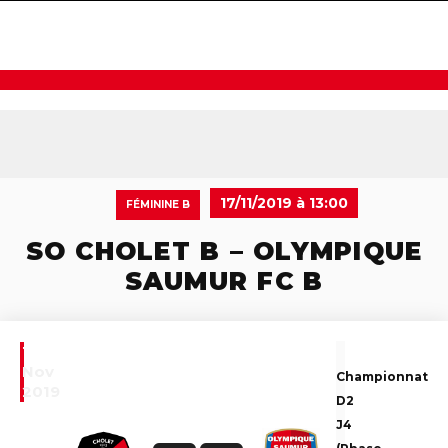
navigat
17/11/2019 à 13:00
FÉMININE B
SO CHOLET B – OLYMPIQUE
SAUMUR FC B
17
Nov
Championnat
2019
D2
J4