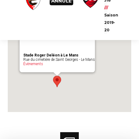
ANNULE
J18
Emplacement du match :
Stade Roger
///
Deléon à Le Mans
Saison
2019-
20
Stade Roger Deléon à Le Mans
Rue du cimetière de Saint Georges - Le Mans
Évènements