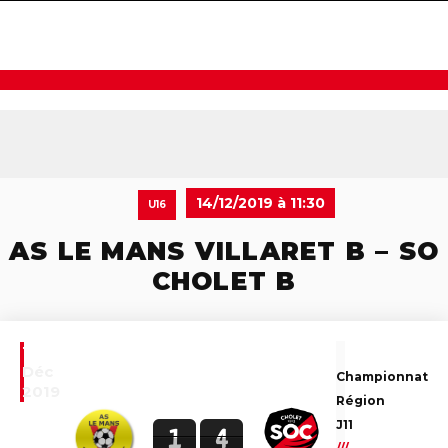
navigat
14/12/2019 à 11:30
U16
AS LE MANS VILLARET B – SO
CHOLET B
14
Déc
Championnat
2019
Région
J11
1
4