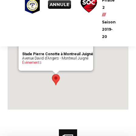
Phase
Emplacement du match :
Stade Pierre
ANNULE
2
Conotte à Montreuil Juigné
///
Saison
2019-
20
Stade Pierre Conotte à Montreuil Juigné
Avenue David d'Angers - Montreuil Juigné
Évènements