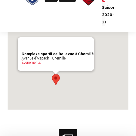
///
Emplacement du match :
Complexe sportif
Saison
de Bellevue à Chemillé
2020-
21
Complexe sportif de Bellevue à Chemillé
Avenue d'Aspach - Chemillé
Évènements