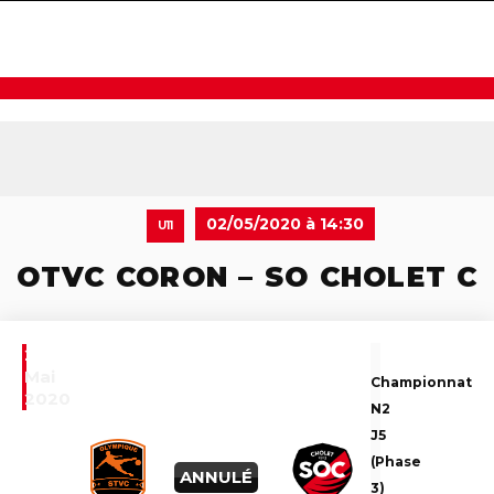
navigat
02/05/2020 à 14:30
U11
OTVC CORON – SO CHOLET C
2
Mai
Championnat
2020
N2
J5
(Phase
ANNULÉ
3)