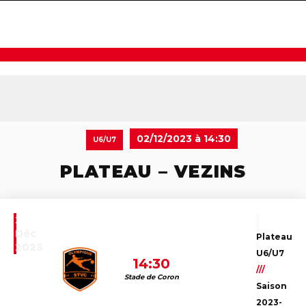
navigat
02/12/2023 à 14:30
U6/U7
PLATEAU – VEZINS
2
Déc
Plateau
2023
U6/U7
14:30
///
Stade de Coron
Saison
2023-