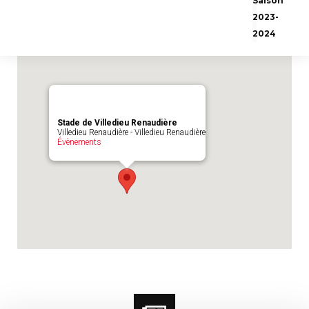
Saison
Emplacement du match :
Stade de Villedieu
2023-
Renaudière
2024
Stade de Villedieu Renaudière
Villedieu Renaudière - Villedieu Renaudière
Évènements