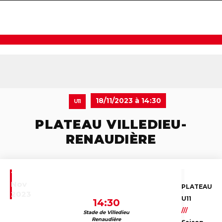
navigat
18/11/2023 à 14:30
U11
PLATEAU VILLEDIEU-
RENAUDIÈRE
18
Nov
PLATEAU
2023
U11
14:30
///
Stade de Villedieu
Renaudière