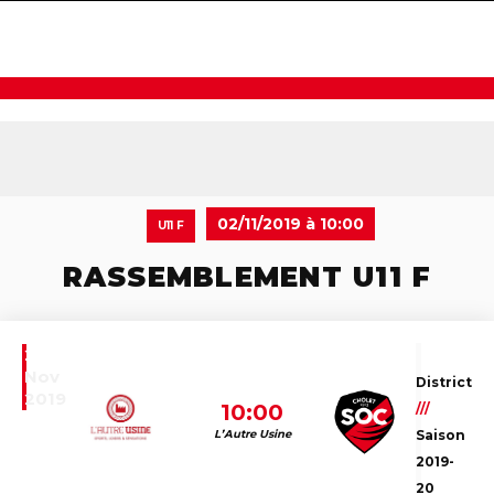
navigat
02/11/2019 à 10:00
U11 F
RASSEMBLEMENT U11 F
2
Nov
District
2019
10:00
///
L’Autre Usine
Saison
2019-
20