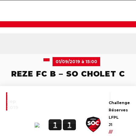
navigat
01/09/2019 à 15:00
REZE FC B – SO CHOLET C
1
Sep
Challenge
2019
Réserves
LFPL
1
1
J1
///