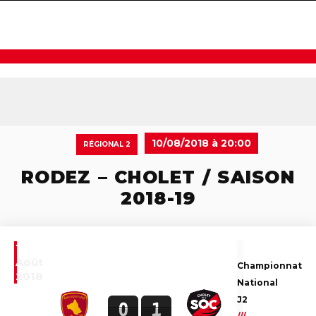
navigat
10/08/2018 à 20:00
RÉGIONAL 2
RODEZ – CHOLET / SAISON
2018-19
10
Août
Championnat
2018
National
J2
0
1