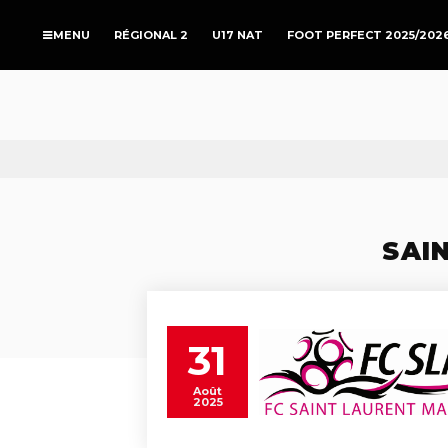
RÉGIONAL 2
U17 NAT
FOOT PERFECT 2025/202
SAI
31
Août
2025