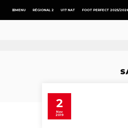
RÉGIONAL 2
U17 NAT
FOOT PERFECT 2025/202
S
2
Nov
2019