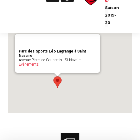
///
Emplacement du match :
Parc des Sports
Saison
Léo Lagrange à Saint Nazaire
2019-
20
Parc des Sports Léo Lagrange à Saint
Nazaire
Avenue Pierre de Coubertin - St Nazaire
Évènements