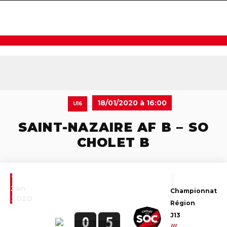
navigat
18/01/2020 à 16:00
U16
SAINT-NAZAIRE AF B – SO
CHOLET B
18
Jan
Championnat
2020
Région
J13
0
5