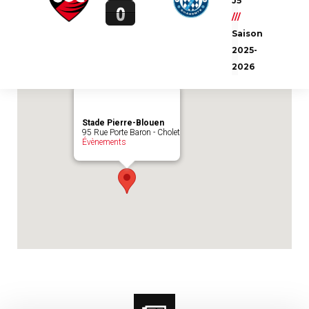
J5
Emplacement du match :
Stade Pierre-
0
///
Blouen
Saison
2025-
2026
Stade Pierre-Blouen
95 Rue Porte Baron - Cholet
Évènements