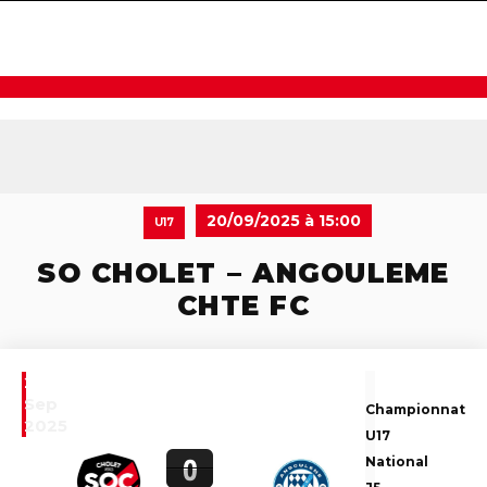
navigat
20/09/2025 à 15:00
U17
SO CHOLET – ANGOULEME
CHTE FC
20
Sep
Championnat
2025
U17
0
National