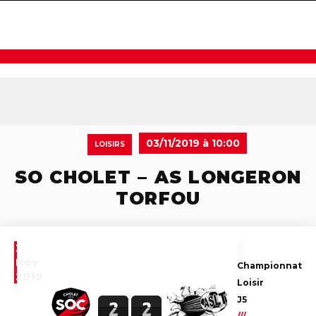
navigat
03/11/2019 à 10:00
LOISIRS
SO CHOLET – AS LONGERON
TORFOU
3
Nov
Championnat
2019
Loisir
J5
2
2