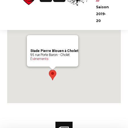
///
Emplacement du match :
Stade Pierre
Saison
Blouen à Cholet
2019-
20
Stade Pierre Blouen à Cholet
95 rue Porte Baron - Cholet
Évènements