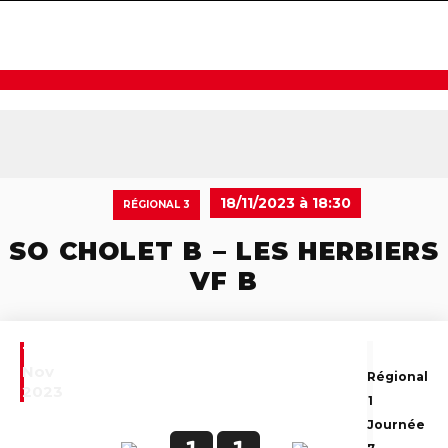
navigat
18/11/2023 à 18:30
RÉGIONAL 3
SO CHOLET B – LES HERBIERS
VF B
18
Nov
Régional
2023
1
Journée