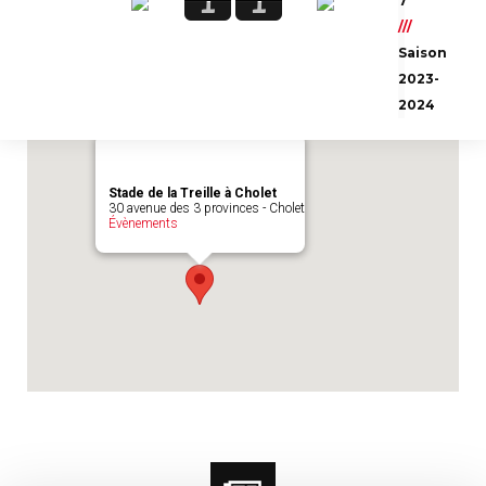
1
1
7
Emplacement du match :
Stade de la Treille
///
à Cholet
Saison
2023-
2024
Stade de la Treille à Cholet
30 avenue des 3 provinces - Cholet
Évènements