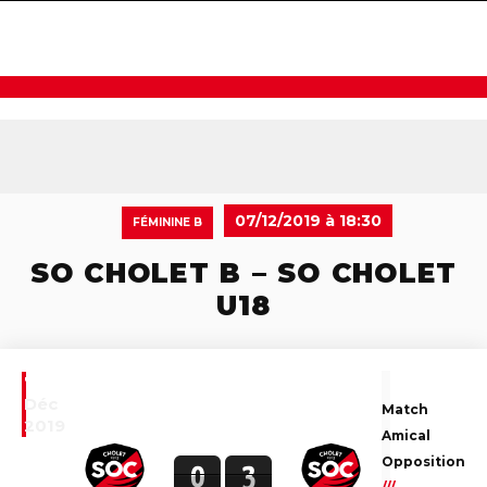
navigat
07/12/2019 à 18:30
FÉMININE B
SO CHOLET B – SO CHOLET
U18
7
Déc
Match
2019
Amical
Opposition
0
3