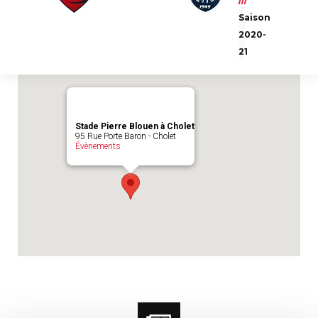
///
Emplacement du match :
Stade Pierre
Saison
Blouen à Cholet
2020-
21
Stade Pierre Blouen à Cholet
95 Rue Porte Baron - Cholet
Évènements