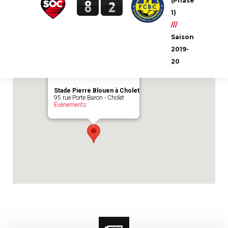
(Phase
8
2
Emplacement du match :
Stade Pierre
1)
Blouen à Cholet
///
Saison
2019-
20
Stade Pierre Blouen à Cholet
95 rue Porte Baron - Cholet
Évènements