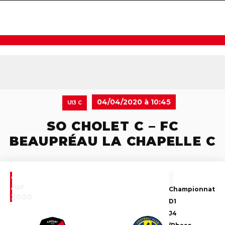
navigat
04/04/2020 à 10:45
U13 C
SO CHOLET C – FC
BEAUPRÉAU LA CHAPELLE C
4
Avr
Championnat
2020
D1
J4