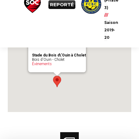
(Phase
Emplacement du match :
Stade du Bois
REPORTÉ
3)
d\'Ouin à Cholet
///
Saison
2019-
20
Stade du Bois d\’Ouin à Cholet
Bois d'Ouin - Cholet
Évènements