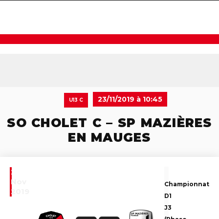
navigat
23/11/2019 à 10:45
U13 C
SO CHOLET C – SP MAZIÈRES
EN MAUGES
23
Nov
Championnat
2019
D1
J3