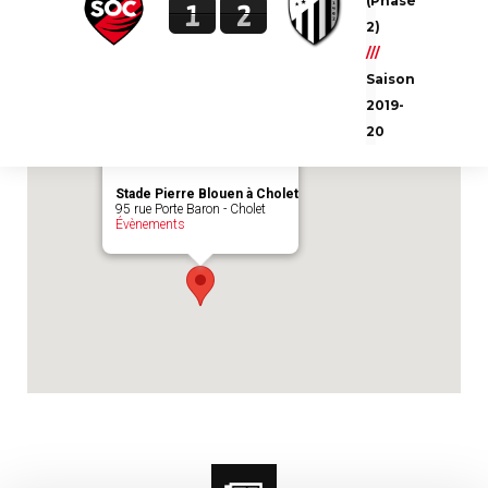
(Phase
1
2
Emplacement du match :
Stade Pierre
2)
Blouen à Cholet
///
Saison
2019-
20
Stade Pierre Blouen à Cholet
95 rue Porte Baron - Cholet
Évènements