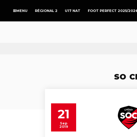
RÉGIONAL 2
U17 NAT
FOOT PERFECT 2025/202
SO C
21
Sep
2019