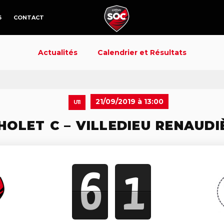
6
CONTACT
Actualités
Calendrier et Résultats
21/09/2019 à 13:00
U11
HOLET C – VILLEDIEU RENAUDI
6
1