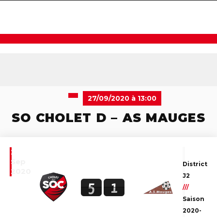
navigat
27/09/2020 à 13:00
SO CHOLET D – AS MAUGES
27
Sep
District
2020
J2
5
1
///
Saison
2020-