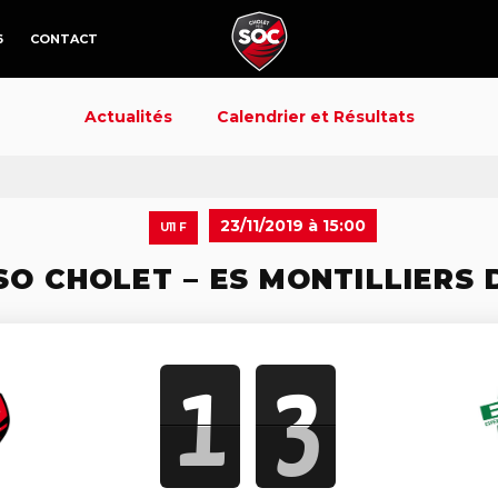
6
CONTACT
Actualités
Calendrier et Résultats
23/11/2019 à 15:00
U11 F
SO CHOLET – ES MONTILLIERS 
1
3