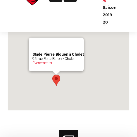
///
Emplacement du match :
Stade Pierre
Saison
Blouen à Cholet
2019-
20
Stade Pierre Blouen à Cholet
95 rue Porte Baron - Cholet
Évènements