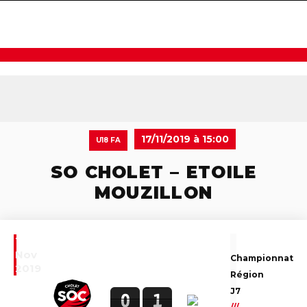
navigat
17/11/2019 à 15:00
U18 FA
SO CHOLET – ETOILE
MOUZILLON
17
Nov
Championnat
2019
Région
J7
0
1