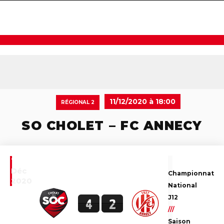
navigat
11/12/2020 à 18:00
RÉGIONAL 2
SO CHOLET – FC ANNECY
11
Déc
Championnat
2020
National
J12
4
2
///
Saison