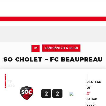
navigat
26/09/2020 à 16:30
U11
SO CHOLET – FC BEAUPREAU
26
Sep
PLATEAU
2020
U11
2
2
///
Saison
2020-