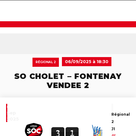
navigat
06/09/2025 à 18:30
RÉGIONAL 2
SO CHOLET – FONTENAY
VENDEE 2
6
Sep
Régional
2025
2
J1
3
1