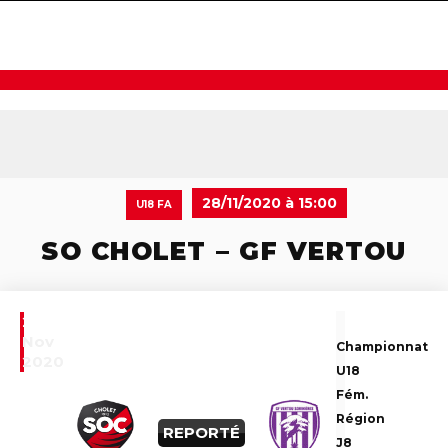
navigat
28/11/2020 à 15:00
U18 FA
SO CHOLET – GF VERTOU
28
Nov
Championnat
2020
U18
Fém.
Région
REPORTÉ
J8