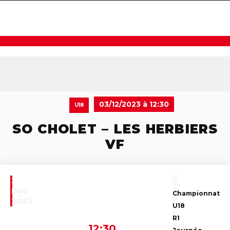
navigat
03/12/2023 à 12:30
U18
SO CHOLET – LES HERBIERS
VF
3
Déc
Championnat
2023
U18
R1
12:30