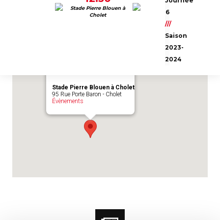
Journée
Emplacement du match :
Stade Pierre
Stade Pierre Blouen à
6
Cholet
Blouen à Cholet
///
Saison
2023-
2024
Stade Pierre Blouen à Cholet
95 Rue Porte Baron - Cholet
Évènements