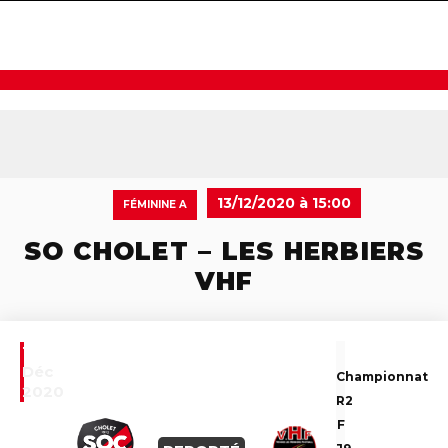
navigat
13/12/2020 à 15:00
FÉMININE A
SO CHOLET – LES HERBIERS
VHF
13
Déc
Championnat
2020
R2
F