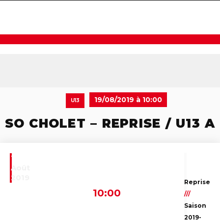
navigat
19/08/2019 à 10:00
U13
SO CHOLET – REPRISE / U13 A
19
Août
2019
Reprise
10:00
///
Saison
2019-