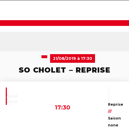
navigat
21/08/2019 à 17:30
SO CHOLET – REPRISE
21
Août
2019
Reprise
17:30
///
Saison
none