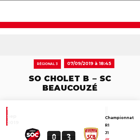
navigat
07/09/2019 à 18:45
RÉGIONAL 3
SO CHOLET B – SC
BEAUCOUZÉ
7
Sep
Championnat
2019
R1
J1
0
3