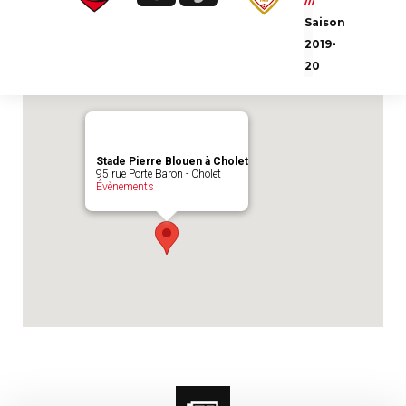
///
Emplacement du match :
Stade Pierre
Saison
Blouen à Cholet
2019-
20
Stade Pierre Blouen à Cholet
95 rue Porte Baron - Cholet
Évènements