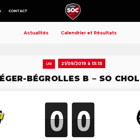
6
CONTACT
Actualités
Calendrier et Résultats
21/09/2019 à 15:15
U10
LÉGER-BÉGROLLES B – SO CHOL
0
0