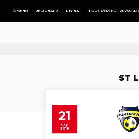
RÉGIONAL 2
U17 NAT
FOOT PERFECT 2025/202
ST 
21
Sep
2019