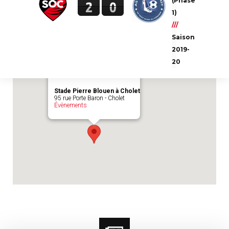
(Phase
2
0
Emplacement du match :
Stade Pierre
1)
Blouen à Cholet
///
Saison
2019-
20
Stade Pierre Blouen à Cholet
95 rue Porte Baron - Cholet
Évènements