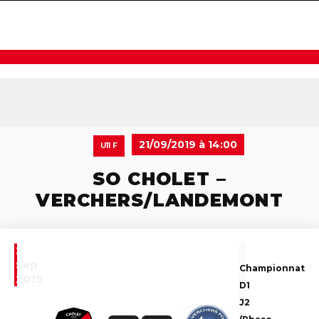
navigat
21/09/2019 à 14:00
U11 F
SO CHOLET –
VERCHERS/LANDEMONT
21
Sep
Championnat
2019
D1
J2