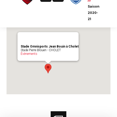
///
Emplacement du match :
Stade Omnisports
Saison
Jean Bouin à Cholet
2020-
21
Stade Omnisports Jean Bouin à Cholet
Stade Pierre Blouen - CHOLET
Évènements