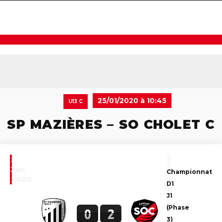
navigat
25/01/2020 à 10:45
U13 C
SP MAZIÈRES – SO CHOLET C
25
Jan
Championnat
2020
D1
J1
(Phase
0
2
3)