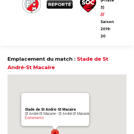
(Phase
Ce match est sponsorisé par
REPORTÉ
3)
///
Saison
2019-
20
Emplacement du match :
Stade de St
André-St Macaire
Stade de St André-St Macaire
St André-St Macaire - St André-St Macaire
Évènements