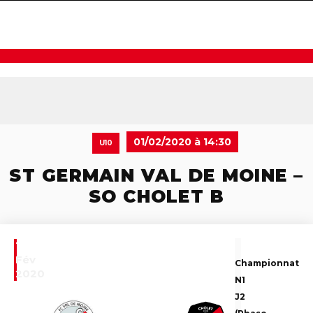
navigat
01/02/2020 à 14:30
U10
ST GERMAIN VAL DE MOINE –
SO CHOLET B
1
Fév
Championnat
2020
N1
J2