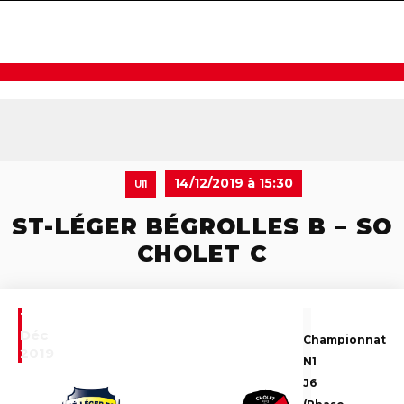
navigat
14/12/2019 à 15:30
U11
ST-LÉGER BÉGROLLES B – SO
CHOLET C
14
Déc
Championnat
2019
N1
J6