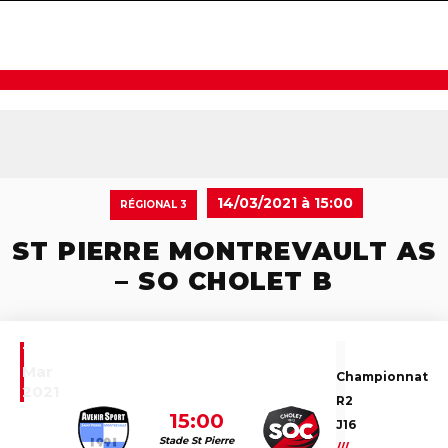
navigat
14/03/2021 à 15:00
RÉGIONAL 3
ST PIERRE MONTREVAULT AS
– SO CHOLET B
14
Mar
Championnat
2021
R2
15:00
J16
Stade St Pierre