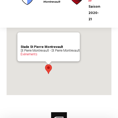
///
Emplacement du match :
Stade St Pierre
Montrevault
Saison
Montrevault
2020-
21
Stade St Pierre Montrevault
St Pierre Montrevault - St Pierre Montrevault
Évènements