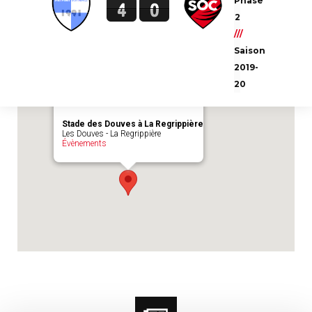
Phase
4
0
Emplacement du match :
Stade des Douves
2
à La Regrippière
///
Saison
2019-
20
Stade des Douves à La Regrippière
Les Douves - La Regrippière
Évènements