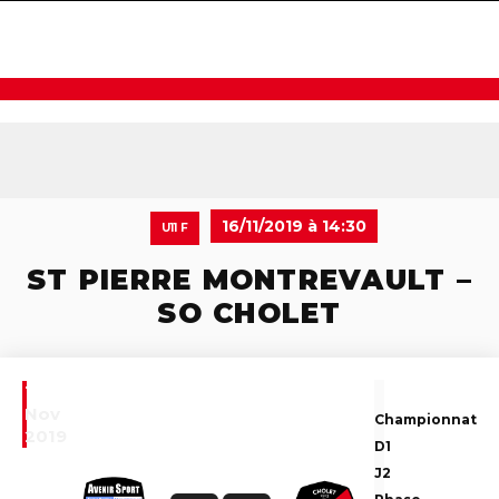
navigat
16/11/2019 à 14:30
U11 F
ST PIERRE MONTREVAULT –
SO CHOLET
16
Nov
Championnat
2019
D1
J2