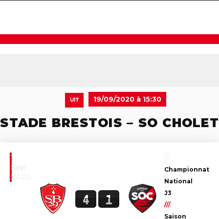
navigat
19/09/2020 à 15:30
U17
STADE BRESTOIS – SO CHOLET
19
Sep
Championnat
2020
National
J3
4
1
///
Saison