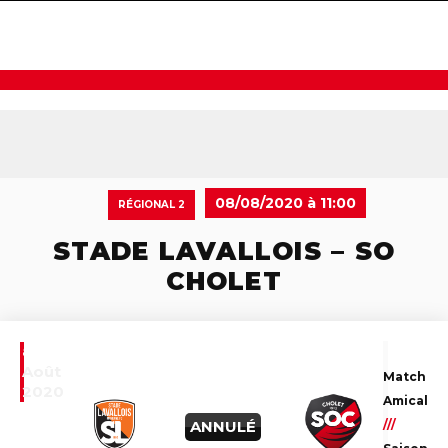
navigat
08/08/2020 à 11:00
RÉGIONAL 2
STADE LAVALLOIS – SO
CHOLET
8
Août
Match
2020
Amical
ANNULÉ
///