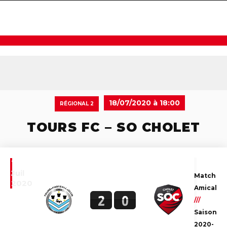
navigat
18/07/2020 à 18:00
RÉGIONAL 2
TOURS FC – SO CHOLET
18
Juil
Match
2020
Amical
2
0
///
Saison
2020-