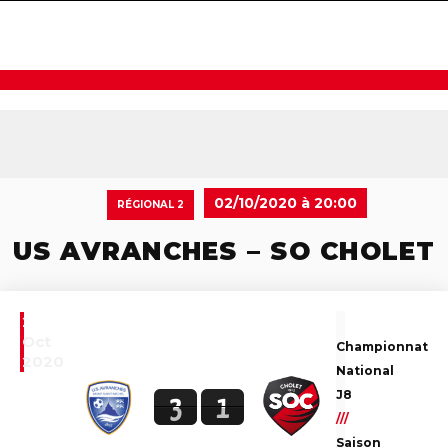
navigat
02/10/2020 à 20:00
RÉGIONAL 2
US AVRANCHES – SO CHOLET
2
Oct
Championnat
2020
National
J8
3
1
///
Saison