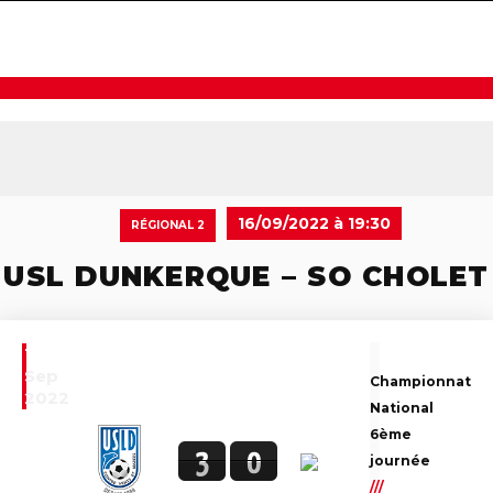
navigat
16/09/2022 à 19:30
RÉGIONAL 2
USL DUNKERQUE – SO CHOLET
16
Sep
Championnat
2022
National
6ème
3
0
journée
///